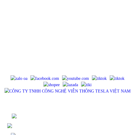
CÔNG TY TNHH CÔNG NGHỆ VIỄN THÔNG TESLA VIỆT
NAM
Địa chỉ : 23/114 Khu phố 5, Đường Tân Thới Nhất 18, Phường Đông Hưng
Thuận, TP.HCM
Điện Thoại : 0983575756
Email : tancua75@gmail.com
Website : tesla.net.vn
Mã số thuế : 0316902445, cấp ngày 11/06/2021, cấp bởi Sở Kế Hoạch Và
Đầu Tư TP HCM - Phòng Đăng Ký Kinh Doanh.
MẠNG XÃ HỘI
SẢN PHẨM
QUẠT MINI - TESLA
COMBO - CỦ SẠC TESLA