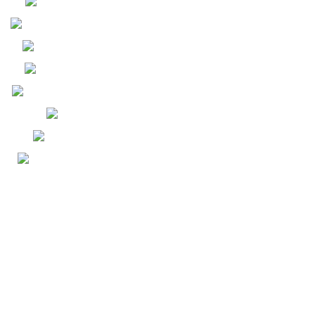
DÂY CÁP SẠC TESLA
PIN SẠC DỰ PHÒNG TESLA
MÁY XÔNG TINH DẦU
TINH DẦU TỰ NHIÊN
PIN IPHONE CHUẨN ĐOÁN
PIN IPHONE
PHÔI PIN IPHONE
KÍNH CƯỜNG LỰC ĐIỆN
THOẠI - TESLA
HỖ TRỢ KHÁCH HÀNG
GIẤY CHỨNG NHẬN BẢO HIỂM
SẢN PHẨM
CHÍNH SÁCH THANH TOÁN
CHÍNH SÁCH KIỂM HÀNG &
ĐỔI TRẢ