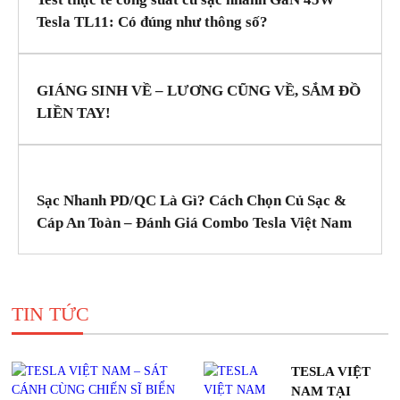
Tesla TL11: Có đúng như thông số?
GIÁNG SINH VỀ – LƯƠNG CŨNG VỀ, SẮM ĐỒ
LIỀN TAY!
Sạc Nhanh PD/QC Là Gì? Cách Chọn Củ Sạc &
Cáp An Toàn – Đánh Giá Combo Tesla Việt Nam
TIN TỨC
TESLA VIỆT
NAM TẠI