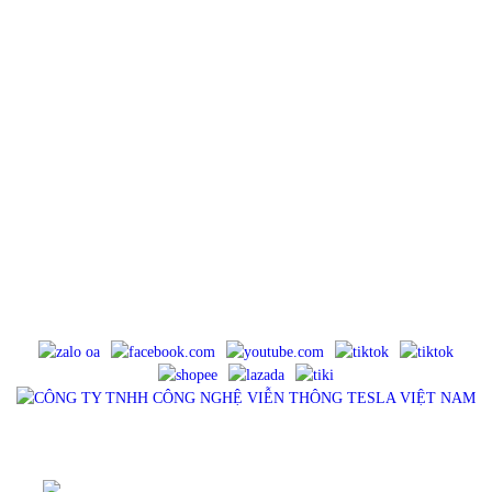
CÔNG TY TNHH CÔNG NGHỆ VIỄN THÔNG TESLA VIỆT
NAM
Địa chỉ : 23/114 Khu phố 5, Đường Tân Thới Nhất 18, Phường Đông Hưng
Thuận, TP.HCM
Điện Thoại : 0983575756
Email : tancua75@gmail.com
Website : tesla.net.vn
Mã số thuế : 0316902445, cấp ngày 11/06/2021, cấp bởi Sở Kế Hoạch Và
Đầu Tư TP HCM - Phòng Đăng Ký Kinh Doanh.
MẠNG XÃ HỘI
SẢN PHẨM