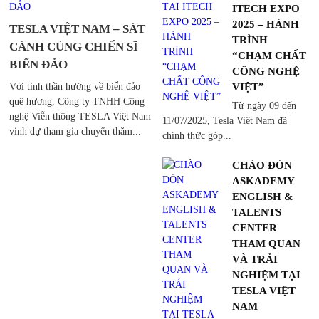
ITECH EXPO
2025 – HÀNH
TESLA VIỆT NAM – SÁT
TRÌNH
CÁNH CÙNG CHIẾN SĨ
“CHẠM CHẤT
BIỂN ĐẢO
CÔNG NGHỆ
Với tinh thần hướng về biển đảo
VIỆT”
quê hương, Công ty TNHH Công
Từ ngày 09 đến
nghệ Viễn thông TESLA Việt Nam
11/07/2025, Tesla Việt Nam đã
vinh dự tham gia chuyến thăm...
chính thức góp...
CHÀO ĐÓN
ASKADEMY
ENGLISH &
TALENTS
CENTER
THAM QUAN
VÀ TRẢI
NGHIỆM TẠI
TESLA VIỆT
NAM