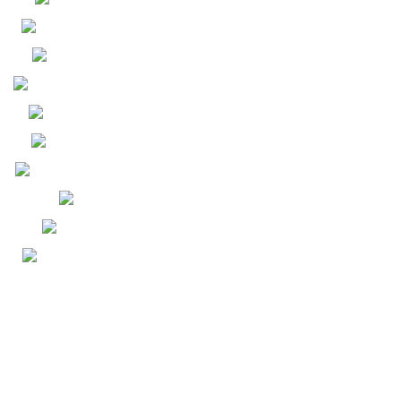
QUẠT MINI - TESLA
COMBO - CỦ SẠC TESLA
DÂY CÁP SẠC TESLA
PIN SẠC DỰ PHÒNG TESLA
MÁY XÔNG TINH DẦU
TINH DẦU TỰ NHIÊN
PIN IPHONE CHUẨN ĐOÁN
PIN IPHONE
PHÔI PIN IPHONE
KÍNH CƯỜNG LỰC ĐIỆN
THOẠI - TESLA
HỖ TRỢ KHÁCH HÀNG
GIẤY CHỨNG NHẬN BẢO HIỂM
SẢN PHẨM