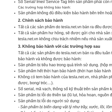
Số Serial/ Imei/ Service Tag trên sản phẩm phải còn
Các trường hợp không bảo hành:
Sản phẩm không đủ điều kiện bảo hành bên trên hoặ
2. Chính sách bảo hành
Tất cả các sản phẩm do tesla.net.vn bán ra đều được
Tất cả sản phẩm hư hỏng, sẽ được gửi cho nhà sản 
tesla.net.vn không chịu trách nhiệm nếu nhà sản xuấ
3. Không bảo hành với các trường hợp sau
Tất cả các sản phẩm do tesla.net.vn bán ra đều tuân
bảo hành và không được bảo hành:
Sản phẩm bị tiêu hao trong quá trình sử dụng. (hộp 
Sản phẩm hết thời hạn bảo hành (thời hạn bảo hành 
Không có tem bảo hành của tesla.net.vn, nhà phân p
được, bong/ tróc…).
Số serial, mã vạch, thông số kỹ thuật trên sản phẩm kh
Sản phẩm bị lỗi do thiên tai (lũ lụt, hỏa hoạn, nguồn
Sản phẩm bị lỗi do người sử dụng:
- Sản phẩm bị biến dạng vật lý như trầy, xước, lồi, lõ