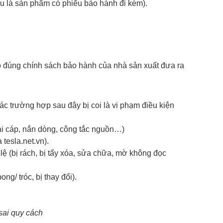
ếu là sản phẩm có phiếu bảo hành đi kèm).
 đúng chính sách bảo hành của nhà sản xuất đưa ra
ác trường hợp sau đây bị coi là vi phạm điều kiện
oại cáp, nắn dòng, công tắc nguồn…)
tesla.net.vn).
ệ (bị rách, bị tẩy xóa, sửa chữa, mờ không đọc
ng/ tróc, bị thay đổi).
 sai quy cách