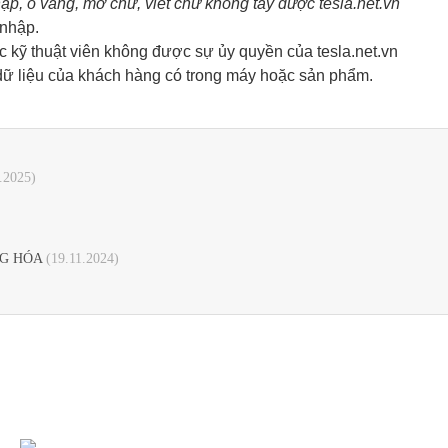
ập, ố vàng, mờ chữ, viết chữ không tẩy được tesla.net.vn
 nhập.
 kỹ thuật viên không được sự ủy quyền của tesla.net.vn
 liệu của khách hàng có trong máy hoặc sản phẩm.
.2025)
G HÓA
(19.11.2024)
SẢN PHẨM
HỖ TRỢ KHÁCH HÀNG