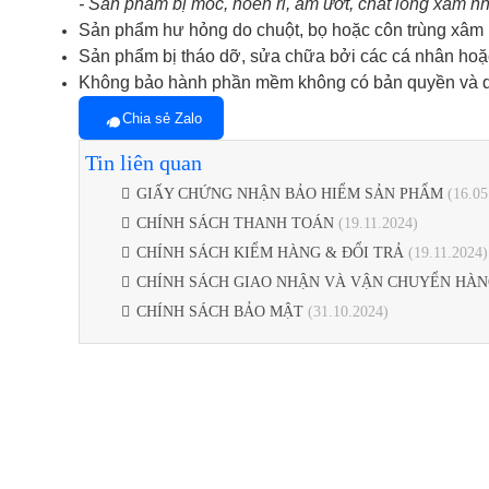
- Sản phẩm bị mốc, hoen rỉ, ẩm ướt, chất lỏng xâm nh
Sản phẩm hư hỏng do chuột, bọ hoặc côn trùng xâm
Sản phẩm bị tháo dỡ, sửa chữa bởi các cá nhân hoặc
Không bảo hành phần mềm không có bản quyền và dữ
Chia sẻ Zalo
Tin liên quan
GIẤY CHỨNG NHẬN BẢO HIỂM SẢN PHẨM
(16.05
CHÍNH SÁCH THANH TOÁN
(19.11.2024)
CHÍNH SÁCH KIỂM HÀNG & ĐỔI TRẢ
(19.11.2024)
CHÍNH SÁCH GIAO NHẬN VÀ VẬN CHUYỂN HÀN
CHÍNH SÁCH BẢO MẬT
(31.10.2024)
CÔNG TY TNHH CÔNG NGHỆ VIỄN THÔNG
TESLA VIỆT NAM