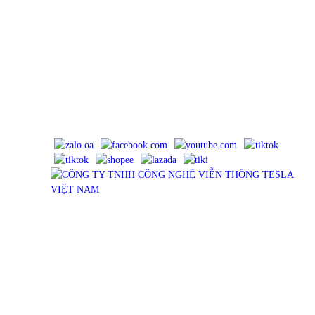
Địa chỉ : 23/114 Khu phố 5, Đường Tân Thới Nhất 18, Phường
Đông Hưng Thuận, TP.HCM
Điện Thoại : 0983575756
Email : tancua75@gmail.com
Website : tesla.net.vn
Mã số thuế : 0316902445, cấp ngày 11/06/2021, cấp bởi Sở Kế
Hoạch Và Đầu Tư TP HCM - Phòng Đăng Ký Kinh Doanh.
MẠNG XÃ HỘI