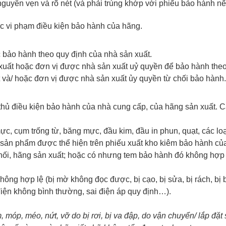
 nguyên vẹn và rõ nét (và phải trùng khớp với phiếu bảo hành n
c vi phạm điều kiện bảo hành của hãng.
 bảo hành theo quy định của nhà sản xuất.
xuất hoặc đơn vị được nhà sản xuất uỷ quyền để bảo hành theo
t và/ hoặc đơn vị được nhà sản xuất ủy quyền từ chối bảo hành.
 thủ điều kiện bảo hành của nhà cung cấp, của hãng sản xuất. C
mực, cụm trống từ, băng mực, đầu kim, đầu in phun, quạt, các l
sản phẩm được thể hiện trên phiếu xuất kho kiêm bảo hành của 
hối, hãng sản xuất; hoặc có nhưng tem bảo hành đó không hợp l
ông hợp lệ (bị mờ không đọc được, bị cạo, bị sửa, bị rách, bị bo
 điện không bình thường, sai điện áp quy định…).
m, móp, méo, nứt, vỡ do bị rơi, bị va đập, do vận chuyển/ lắp đặt