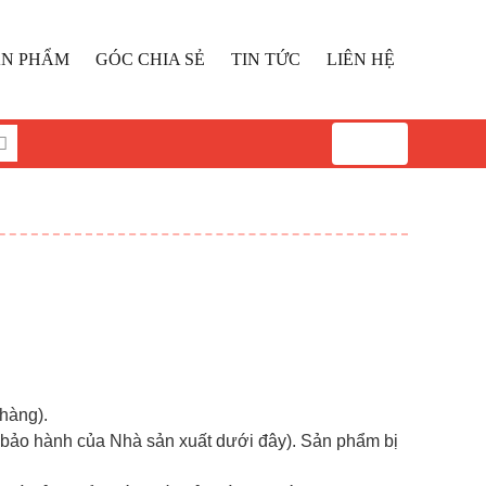
ẢN PHẨM
GÓC CHIA SẺ
TIN TỨC
LIÊN HỆ
0
hàng).
n bảo hành của Nhà sản xuất dưới đây). Sản phẩm bị