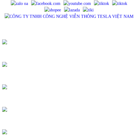
SẢN PHẨM
QUẠT MINI - TESLA
COMBO - CỦ SẠC TESLA
DÂY CÁP SẠC TESLA
PIN SẠC DỰ PHÒNG TESLA