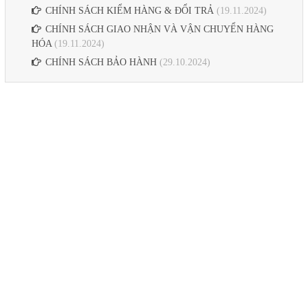
CHÍNH SÁCH KIỂM HÀNG & ĐỔI TRẢ
(19.11.2024)
CHÍNH SÁCH GIAO NHẬN VÀ VẬN CHUYỂN HÀNG
HÓA
(19.11.2024)
CHÍNH SÁCH BẢO HÀNH
(29.10.2024)
CÔNG TY TNHH CÔNG NGHỆ VIỄN THÔNG TESLA VIỆT
NAM
Địa chỉ : 23/114 Khu phố 5, Đường Tân Thới Nhất 18, Phường Đông Hưng
Thuận, TP.HCM
Điện Thoại : 0983575756
Email : tancua75@gmail.com
Website : tesla.net.vn
Mã số thuế : 0316902445, cấp ngày 11/06/2021, cấp bởi Sở Kế Hoạch Và
Đầu Tư TP HCM - Phòng Đăng Ký Kinh Doanh.
MẠNG XÃ HỘI