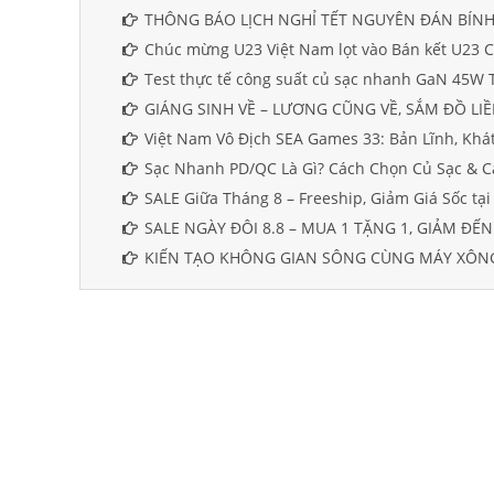
THÔNG BÁO LỊCH NGHỈ TẾT NGUYÊN ĐÁN BÍNH
Chúc mừng U23 Việt Nam lọt vào Bán kết U23 Ch
Test thực tế công suất củ sạc nhanh GaN 45W 
GIÁNG SINH VỀ – LƯƠNG CŨNG VỀ, SẮM ĐỒ LIỀ
Việt Nam Vô Địch SEA Games 33: Bản Lĩnh, Khá
Sạc Nhanh PD/QC Là Gì? Cách Chọn Củ Sạc & C
SALE Giữa Tháng 8 – Freeship, Giảm Giá Sốc tại
SALE NGÀY ĐÔI 8.8 – MUA 1 TẶNG 1, GIẢM ĐẾN
KIẾN TẠO KHÔNG GIAN SÔNG CÙNG MÁY XÔNG
CÔNG TY TNHH CÔNG NGHỆ VIỄN THÔNG
TESLA VIỆT NAM
Địa chỉ : 23/114 Khu phố 5, Đường Tân Thới Nhất 18,
Phường Đông Hưng Thuận, TP.HCM