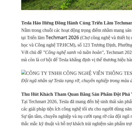
Tesla Hào Hứng Đồng Hành Cùng Triển Lãm Techmart
Nằm trong chuỗi các hoạt động trọng điểm nhằm mang sản p
Techmart 2026
tại Triển lãm
(Chợ công nghệ và thiết bị
học và Công nghệ TP.HCM), số 123 Trương Định, Phường
Với chủ đề
"Công nghệ xanh và tuần hoàn"
, Techmart 2026
mà còn là cơ hội để Tesla khẳng định vị thế thương hiệu h
Đội ngũ nhân sự Tesla rạng rỡ, chuyên nghiệp trong màu á
Thu Hút Khách Tham Quan Bằng Sản Phẩm Đột Phá 
Tại Techmart 2026, Tesla đã mang đến hệ sinh thái sản ph
các giải pháp tiện ích công nghệ tối ưu cho người dùng nă
Sự tận tâm, chuyên nghiệp và nụ cười rạng rỡ của đội ngũ n
thắc mắc kỹ thuật và hỗ trợ khách trải nghiệm sản phẩm trực