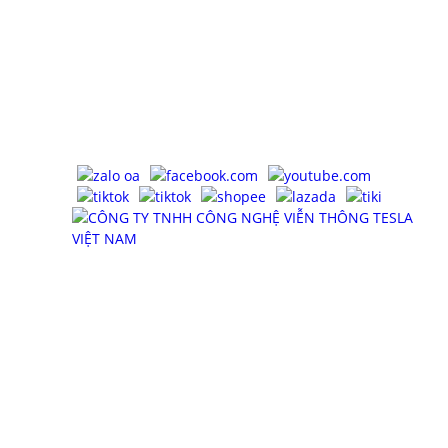
Điện Thoại : 0983575756
Email : tancua75@gmail.com
Website : tesla.net.vn
Mã số thuế : 0316902445, cấp ngày 11/06/2021, cấp
bởi Sở Kế Hoạch Và Đầu Tư TP HCM - Phòng Đăng Ký
Kinh Doanh.
MẠNG XÃ HỘI