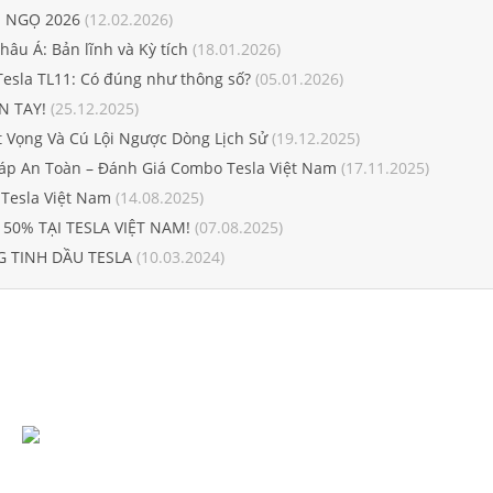
 NGỌ 2026
(12.02.2026)
âu Á: Bản lĩnh và Kỳ tích
(18.01.2026)
Tesla TL11: Có đúng như thông số?
(05.01.2026)
N TAY!
(25.12.2025)
t Vọng Và Cú Lội Ngược Dòng Lịch Sử
(19.12.2025)
áp An Toàn – Đánh Giá Combo Tesla Việt Nam
(17.11.2025)
 Tesla Việt Nam
(14.08.2025)
 50% TẠI TESLA VIỆT NAM!
(07.08.2025)
 TINH DẦU TESLA
(10.03.2024)
SẢN PHẨM
HỖ TRỢ KHÁCH HÀNG
GIẤY CHỨNG NHẬN BẢO
HIỂM SẢN PHẨM