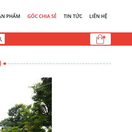
ẢN PHẨM
GÓC CHIA SẺ
TIN TỨC
LIÊN HỆ
0