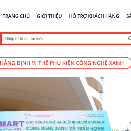
TRANG CHỦ
GIỚI THIỆU
HỖ TRỢ KHÁCH HÀNG
S
 KHẲNG ĐỊNH VỊ THẾ PHỤ KIỆN CÔNG NGHỆ XANH