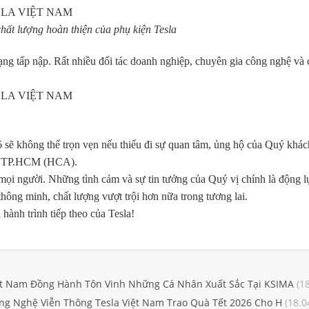
ất lượng hoàn thiện của phụ kiện Tesla
trạng tấp nập. Rất nhiều đối tác doanh nghiệp, chuyên gia công nghệ và
 sẽ không thể trọn vẹn nếu thiếu đi sự quan tâm, ủng hộ của Quý khách
c TP.HCM (HCA).
 mọi người. Những tình cảm và sự tin tưởng của Quý vị chính là động lự
ông minh, chất lượng vượt trội hơn nữa trong tương lai.
hành trình tiếp theo của Tesla!
ệt Nam Đồng Hành Tôn Vinh Những Cá Nhân Xuất Sắc Tại KSIMA
(18
ng Nghệ Viễn Thông Tesla Việt Nam Trao Quà Tết 2026 Cho H
(18.0