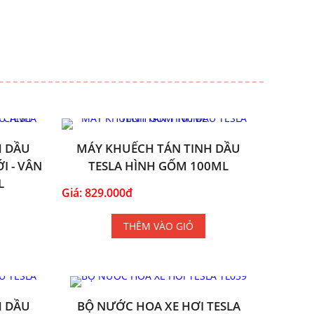
H DẦU
MÁY KHUẾCH TÁN TINH DẦU
I - VÂN
TESLA HÌNH GỐM 100ML
L
Giá: 829.000đ
THÊM VÀO GIỎ
H DẦU
BỘ NƯỚC HOA XE HƠI TESLA