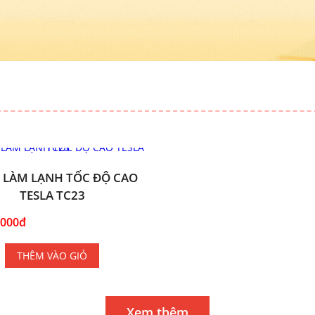
 LÀM LẠNH TỐC ĐỘ CAO
TESLA TC23
.000đ
THÊM VÀO GIỎ
Xem thêm