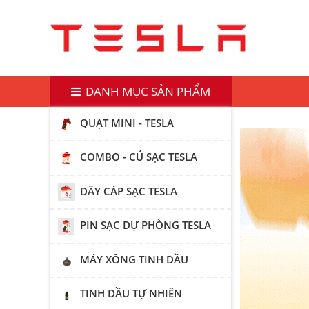
DANH MỤC SẢN PHẨM
QUẠT MINI - TESLA
COMBO - CỦ SẠC TESLA
DÂY CÁP SẠC TESLA
PIN SẠC DỰ PHÒNG TESLA
MÁY XÔNG TINH DẦU
TINH DẦU TỰ NHIÊN