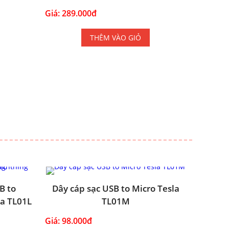
Giá: 289.000đ
THÊM VÀO GIỎ
B to
Dây cáp sạc USB to Micro Tesla
la TL01L
TL01M
Giá: 98.000đ