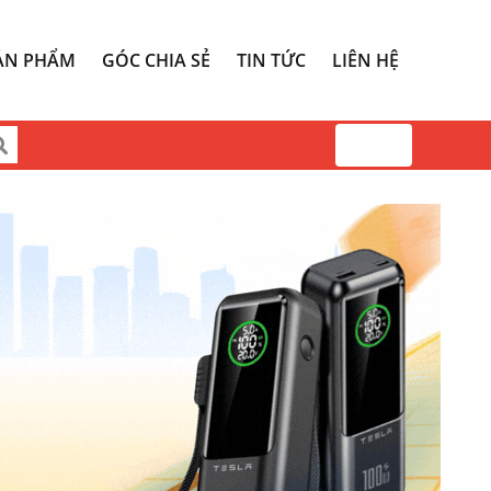
ẢN PHẨM
GÓC CHIA SẺ
TIN TỨC
LIÊN HỆ
0