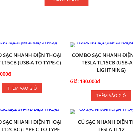
 SẠC NHANH ĐIỆN THOẠI
COMBO SẠC NHANH ĐIỆN
TL15CB (USB-A TO TYPE-C)
TESLA TL15CB (USB-A
LIGHTNING)
.000đ
Giá: 130.000đ
THÊM VÀO GIỎ
THÊM VÀO GIỎ
 SẠC NHANH ĐIỆN THOẠI
CỦ SẠC NHANH ĐIỆN T
TL12CBC (TYPE-C TO TYPE-
TESLA TL12