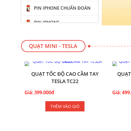
PIN IPHONE CHUẨN ĐOÁN
PIN IPHONE
PHÔI PIN IPHONE
QUẠT MINI - TESLA
KÍNH CƯỜNG LỰC ĐIỆN
THOẠI - TESLA
QUẠT TỐC ĐỘ CAO CẦM TAY
QUẠT
TESLA TC22
Giá: 399.000đ
Giá: 499
THÊM VÀO GIỎ