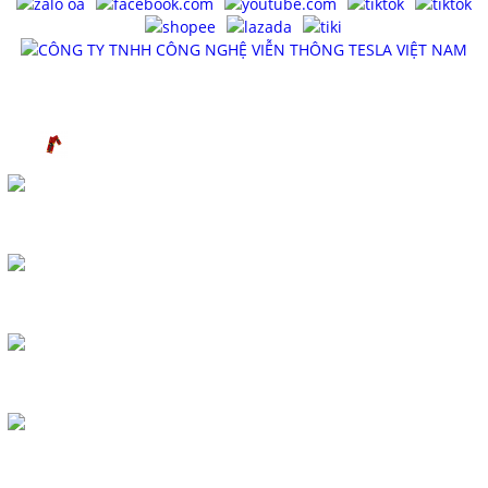
SẢN PHẨM
QUẠT MINI - TESLA
COMBO - CỦ SẠC TESLA
DÂY CÁP SẠC TESLA
PIN SẠC DỰ PHÒNG TESLA
MÁY XÔNG TINH DẦU