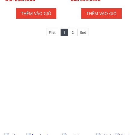
THÊM VÀO GIỎ
THÊM VÀO GIỎ
First
1
2
End
CÔNG TY TNHH CÔNG NGHỆ VIỄN THÔNG TESLA VIỆT
NAM
Địa chỉ : 23/114 Khu phố 5, Đường Tân Thới Nhất 18, Phường
Đông Hưng Thuận, TP.HCM
Điện Thoại : 0983575756
Email : tancua75@gmail.com
Website : tesla.net.vn
Mã số thuế : 0316902445, cấp ngày 11/06/2021, cấp bởi Sở Kế
Hoạch Và Đầu Tư TP HCM - Phòng Đăng Ký Kinh Doanh.
MẠNG XÃ HỘI