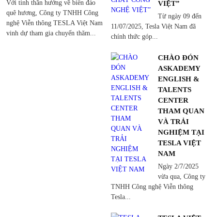
Với tinh thần hướng về biển đảo
VIỆT”
quê hương, Công ty TNHH Công
Từ ngày 09 đến
nghệ Viễn thông TESLA Việt Nam
11/07/2025, Tesla Việt Nam đã
vinh dự tham gia chuyến thăm...
chính thức góp...
CHÀO ĐÓN
ASKADEMY
ENGLISH &
TALENTS
CENTER
THAM QUAN
VÀ TRẢI
NGHIỆM TẠI
TESLA VIỆT
NAM
Ngày 2/7/2025
vừa qua, Công ty
TNHH Công nghệ Viễn thông
Tesla...