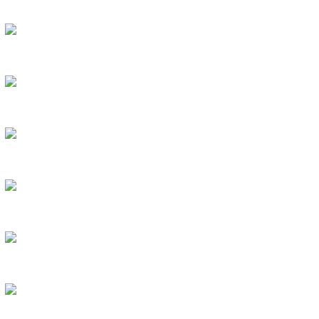
DÂY CÁP SẠC TESLA
PIN SẠC DỰ PHÒNG TESLA
MÁY XÔNG TINH DẦU
TINH DẦU TỰ NHIÊN
PIN IPHONE CHUẨN ĐOÁN
PIN IPHONE