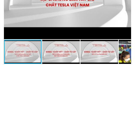
CÔNG TY TNHH CÔNG NGHỆ VIỄN THÔNG TESLA VIỆT
NAM
Địa chỉ : 23/114 Khu phố 5, Đường Tân Thới Nhất 18, Phường Đông Hưng
Thuận, TP.HCM