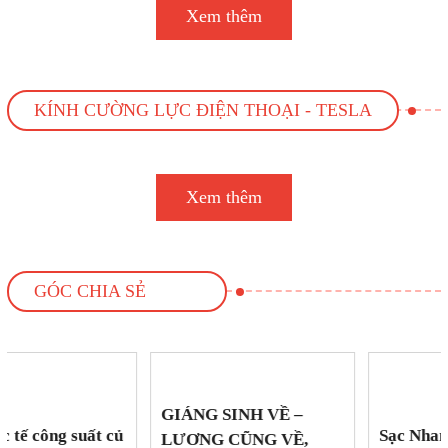
Xem thêm
KÍNH CƯỜNG LỰC ĐIỆN THOẠI - TESLA
Xem thêm
GÓC CHIA SẺ
GIÁNG SINH VỀ –
Sạc Nhanh PD/QC Là
LƯƠNG CŨNG VỀ,