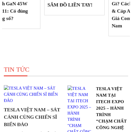
Gì? Cách Chọn Củ Sạc
SẮM ĐỒ LIỀN TAY!
& Cáp An Toàn – Đánh
Giá Combo Tesla Việt
Nam
TIN TỨC
TESLA VIỆT
NAM TẠI
ITECH EXPO
2025 – HÀNH
TESLA VIỆT NAM – SÁT
TRÌNH
CÁNH CÙNG CHIẾN SĨ
“CHẠM CHẤT
BIỂN ĐẢO
CÔNG NGHỆ