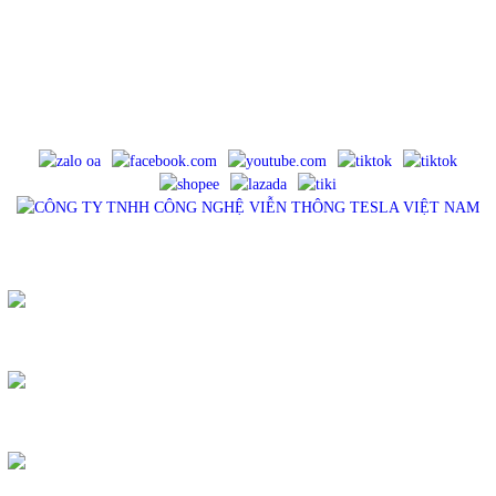
Điện Thoại : 0983575756
Email : tancua75@gmail.com
Website : tesla.net.vn
Mã số thuế : 0316902445, cấp ngày 11/06/2021, cấp bởi Sở Kế Hoạch Và
Đầu Tư TP HCM - Phòng Đăng Ký Kinh Doanh.
MẠNG XÃ HỘI
SẢN PHẨM
QUẠT MINI - TESLA
COMBO - CỦ SẠC TESLA