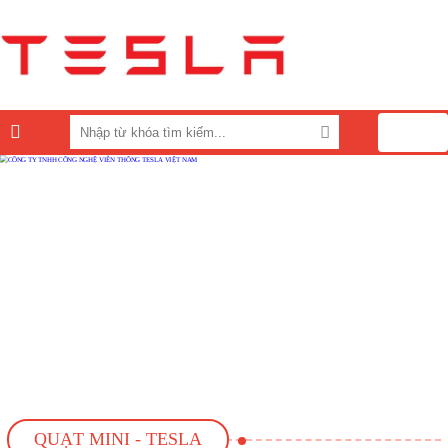
0
QUẠT MINI - TESLA