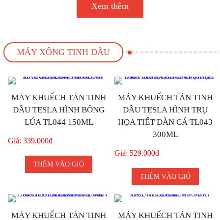
Xem thêm
MÁY XÔNG TINH DẦU
MÁY KHUẾCH TÁN TINH
MÁY KHUẾCH TÁN TINH
DẦU TESLA HÌNH BÔNG
DẦU TESLA HÌNH TRỤ
LÚA TL044 150ML
HỌA TIẾT ĐÀN CÁ TL043
300ML
Giá: 339.000đ
Giá: 529.000đ
THÊM VÀO GIỎ
THÊM VÀO GIỎ
MÁY KHUẾCH TÁN TINH
MÁY KHUẾCH TÁN TINH