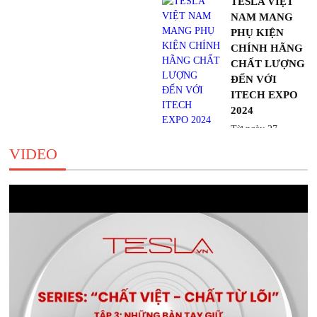
TESLA VIỆT
NAM MANG
PHỤ KIỆN
CHÍNH HÃNG
CHẤT LƯỢNG
ĐẾN VỚI
ITECH EXPO
2024
Từ ngày 27 -
30/08 vừa qua, Công ty TNHH
VIDEO
Công Nghệ Viễn Thông...