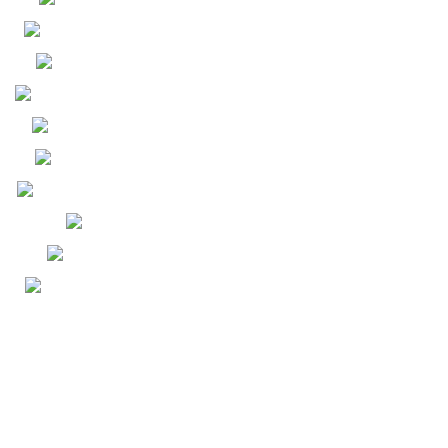
QUẠT MINI - TESLA
COMBO - CỦ SẠC TESLA
DÂY CÁP SẠC TESLA
PIN SẠC DỰ PHÒNG TESLA
MÁY XÔNG TINH DẦU
TINH DẦU TỰ NHIÊN
PIN IPHONE CHUẨN ĐOÁN
PIN IPHONE
PHÔI PIN IPHONE
KÍNH CƯỜNG LỰC ĐIỆN
THOẠI - TESLA
HỖ TRỢ KHÁCH HÀNG
GIẤY CHỨNG NHẬN BẢO HIỂM
SẢN PHẨM