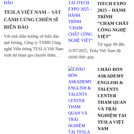
ITECH EXPO
2025 – HÀNH
TESLA VIỆT NAM – SÁT
TRÌNH
CÁNH CÙNG CHIẾN SĨ
“CHẠM CHẤT
BIỂN ĐẢO
CÔNG NGHỆ
Với tinh thần hướng về biển đảo
VIỆT”
quê hương, Công ty TNHH Công
Từ ngày 09 đến
nghệ Viễn thông TESLA Việt Nam
11/07/2025, Tesla Việt Nam đã
vinh dự tham gia chuyến thăm...
chính thức góp...
CHÀO ĐÓN
ASKADEMY
ENGLISH &
TALENTS
CENTER
THAM QUAN
VÀ TRẢI
NGHIỆM TẠI
TESLA VIỆT
NAM