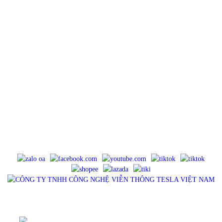
CÔNG TY TNHH CÔNG NGHỆ VIỄN THÔNG TESLA VIỆT
NAM
Địa chỉ : 23/114 Khu phố 5, Đường Tân Thới Nhất 18, Phường Đông Hưng
Thuận, TP.HCM
Điện Thoại : 0983575756
Email : tancua75@gmail.com
Website : tesla.net.vn
Mã số thuế : 0316902445, cấp ngày 11/06/2021, cấp bởi Sở Kế Hoạch Và
Đầu Tư TP HCM - Phòng Đăng Ký Kinh Doanh.
MẠNG XÃ HỘI
SẢN PHẨM