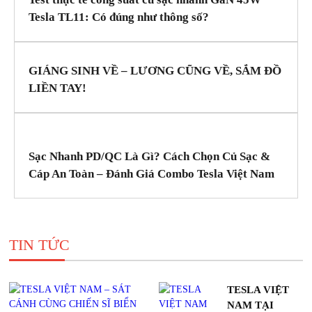
Tesla TL11: Có đúng như thông số?
GIÁNG SINH VỀ – LƯƠNG CŨNG VỀ, SẮM ĐỒ
LIỀN TAY!
Sạc Nhanh PD/QC Là Gì? Cách Chọn Củ Sạc &
Cáp An Toàn – Đánh Giá Combo Tesla Việt Nam
TIN TỨC
TESLA VIỆT
NAM TẠI