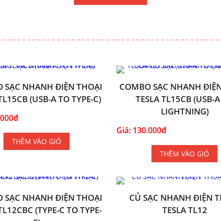
 SẠC NHANH ĐIỆN THOẠI
COMBO SẠC NHANH ĐIỆN
TL15CB (USB-A TO TYPE-C)
TESLA TL15CB (USB-A
LIGHTNING)
.000đ
Giá: 130.000đ
THÊM VÀO GIỎ
THÊM VÀO GIỎ
 SẠC NHANH ĐIỆN THOẠI
CỦ SẠC NHANH ĐIỆN T
TL12CBC (TYPE-C TO TYPE-
TESLA TL12