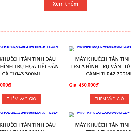
Xem thêm
KHUẾCH TÁN TINH DẦU
MÁY KHUẾCH TÁN TIN
 HÌNH TRỤ HỌA TIẾT ĐÀN
TESLA HÌNH TRỤ VÂN LƯỚ
CÁ TL043 300ML
CÀNH TL042 200M
.000đ
Giá: 450.000đ
THÊM VÀO GIỎ
THÊM VÀO GIỎ
KHUẾCH TÁN TINH DẦU
MÁY KHUẾCH TÁN TIN