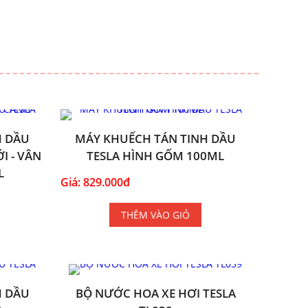
H DẦU
MÁY KHUẾCH TÁN TINH DẦU
I - VÂN
TESLA HÌNH GỐM 100ML
L
Giá: 829.000đ
THÊM VÀO GIỎ
H DẦU
BỘ NƯỚC HOA XE HƠI TESLA