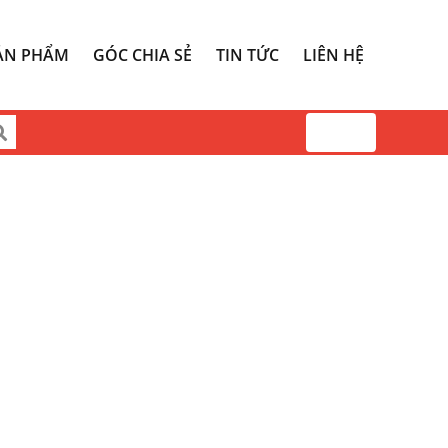
ẢN PHẨM
GÓC CHIA SẺ
TIN TỨC
LIÊN HỆ
0