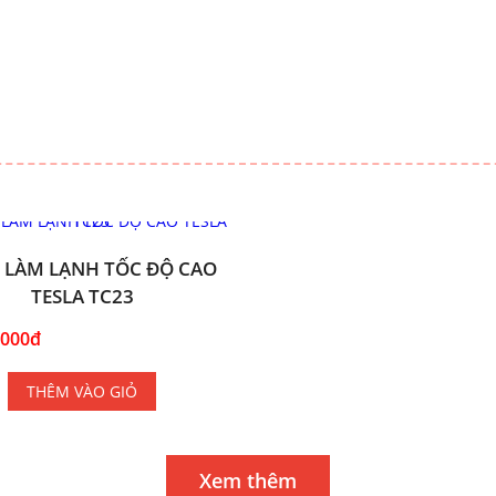
 LÀM LẠNH TỐC ĐỘ CAO
TESLA TC23
.000đ
THÊM VÀO GIỎ
Xem thêm