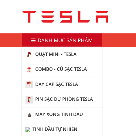
DANH MỤC SẢN PHẨM
QUẠT MINI - TESLA
COMBO - CỦ SẠC TESLA
DÂY CÁP SẠC TESLA
PIN SẠC DỰ PHÒNG TESLA
MÁY XÔNG TINH DẦU
TINH DẦU TỰ NHIÊN