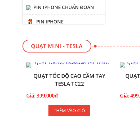
PIN IPHONE CHUẨN ĐOÁN
PIN IPHONE
PHÔI PIN IPHONE
QUẠT MINI - TESLA
KÍNH CƯỜNG LỰC ĐIỆN
THOẠI - TESLA
QUẠT TỐC ĐỘ CAO CẦM TAY
QUẠT
TESLA TC22
Giá: 399.000đ
Giá: 499
THÊM VÀO GIỎ