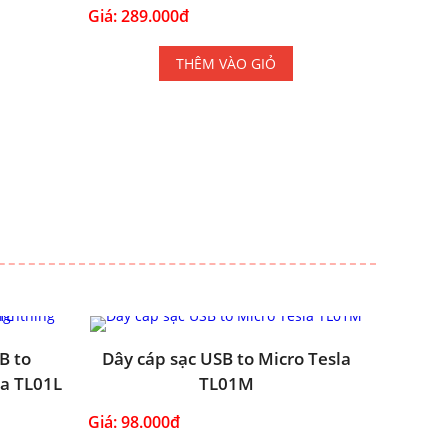
Giá: 289.000đ
THÊM VÀO GIỎ
B to
Dây cáp sạc USB to Micro Tesla
la TL01L
TL01M
Giá: 98.000đ