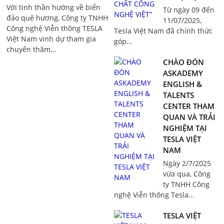
Với tinh thần hướng về biển
Từ ngày 09 đến
đảo quê hương, Công ty TNHH
11/07/2025,
Công nghệ Viễn thông TESLA
Tesla Việt Nam đã chính thức
Việt Nam vinh dự tham gia
góp...
chuyến thăm...
CHÀO ĐÓN
ASKADEMY
ENGLISH &
TALENTS
CENTER THAM
QUAN VÀ TRẢI
NGHIỆM TẠI
TESLA VIỆT
NAM
Ngày 2/7/2025
vừa qua, Công
ty TNHH Công
nghệ Viễn thông Tesla...
TESLA VIỆT