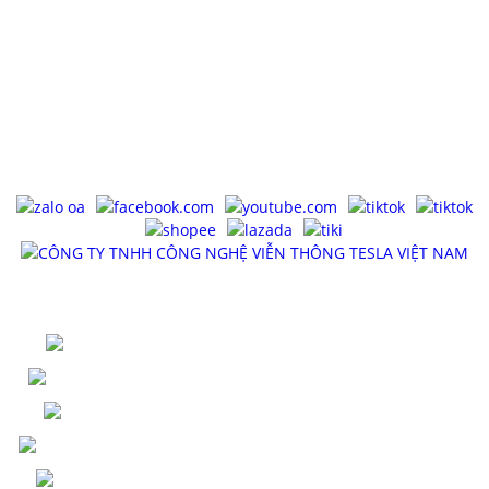
Địa chỉ : 23/114 Khu phố 5, Đường Tân Thới Nhất 18, Phường
Đông Hưng Thuận, TP.HCM
Điện Thoại : 0983575756
Email : tancua75@gmail.com
Website : tesla.net.vn
Mã số thuế : 0316902445, cấp ngày 11/06/2021, cấp bởi Sở Kế
Hoạch Và Đầu Tư TP HCM - Phòng Đăng Ký Kinh Doanh.
MẠNG XÃ HỘI
SẢN PHẨM
QUẠT MINI - TESLA
COMBO - CỦ SẠC TESLA
DÂY CÁP SẠC TESLA
PIN SẠC DỰ PHÒNG TESLA
MÁY XÔNG TINH DẦU