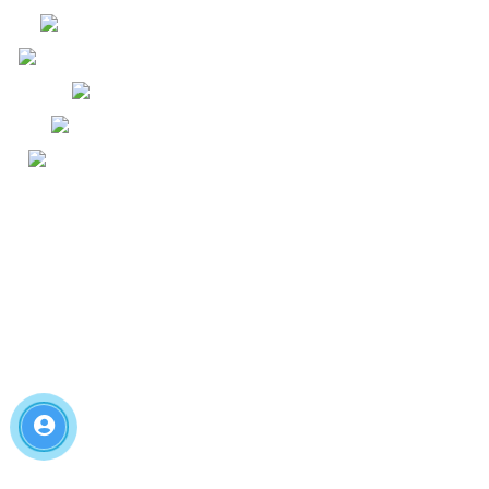
TINH DẦU TỰ NHIÊN
PIN IPHONE CHUẨN ĐOÁN
PIN IPHONE
PHÔI PIN IPHONE
KÍNH CƯỜNG LỰC ĐIỆN
THOẠI - TESLA
HỖ TRỢ KHÁCH HÀNG
GIẤY CHỨNG NHẬN BẢO HIỂM
SẢN PHẨM
CHÍNH SÁCH THANH TOÁN
CHÍNH SÁCH KIỂM HÀNG & ĐỔI
TRẢ
CHÍNH SÁCH GIAO NHẬN VÀ
VẬN CHUYỂN HÀNG HÓA
CHÍNH SÁCH BẢO MẬT