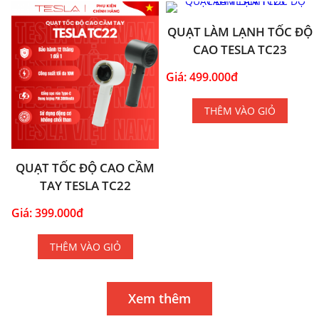
QUẠT LÀM LẠNH TỐC ĐỘ
CAO TESLA TC23
Giá: 499.000đ
THÊM VÀO GIỎ
QUẠT TỐC ĐỘ CAO CẦM
TAY TESLA TC22
Giá: 399.000đ
THÊM VÀO GIỎ
Xem thêm