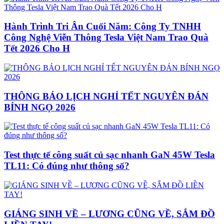
Hành Trình Tri Ân Cuối Năm: Công Ty TNHH
Công Nghệ Viễn Thông Tesla Việt Nam Trao Quà
Tết 2026 Cho H
THÔNG BÁO LỊCH NGHỈ TẾT NGUYÊN ĐÁN
BÍNH NGỌ 2026
Test thực tế công suất củ sạc nhanh GaN 45W Tesla
TL11: Có đúng như thông số?
GIÁNG SINH VỀ – LƯƠNG CŨNG VỀ, SẮM ĐỒ