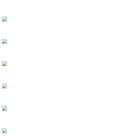
QUẠT MINI - TESLA
COMBO - CỦ SẠC TESLA
DÂY CÁP SẠC TESLA
PIN SẠC DỰ PHÒNG TESLA
MÁY XÔNG TINH DẦU
TINH DẦU TỰ NHIÊN