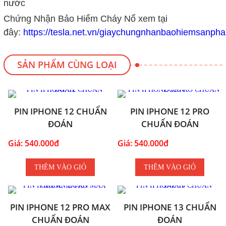
nước
Chứng Nhận Bảo Hiểm Cháy Nổ xem tại
đây:
https://tesla.net.vn/giaychungnhanbaohiemsanph
SẢN PHẨM CÙNG LOẠI
PIN IPHONE 12 CHUẨN
PIN IPHONE 12 PRO
ĐOÁN
CHUẨN ĐOÁN
Giá: 540.000đ
Giá: 540.000đ
THÊM VÀO GIỎ
THÊM VÀO GIỎ
PIN IPHONE 12 PRO MAX
PIN IPHONE 13 CHUẨN
CHUẨN ĐOÁN
ĐOÁN