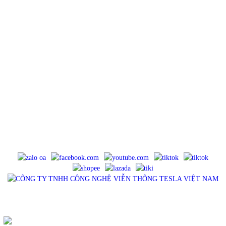
CÔNG TY TNHH CÔNG NGHỆ VIỄN THÔNG TESLA VIỆT
NAM
Địa chỉ : 23/114 Khu phố 5, Đường Tân Thới Nhất 18, Phường Đông Hưng
Thuận, TP.HCM
Điện Thoại : 0983575756
Email : tancua75@gmail.com
Website : tesla.net.vn
Mã số thuế : 0316902445, cấp ngày 11/06/2021, cấp bởi Sở Kế Hoạch Và
Đầu Tư TP HCM - Phòng Đăng Ký Kinh Doanh.
MẠNG XÃ HỘI
SẢN PHẨM